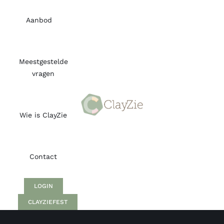
Skip
to
Aanbod
content
Meestgestelde
vragen
Wie is ClayZie
Contact
LOGIN
CLAYZIEFEST