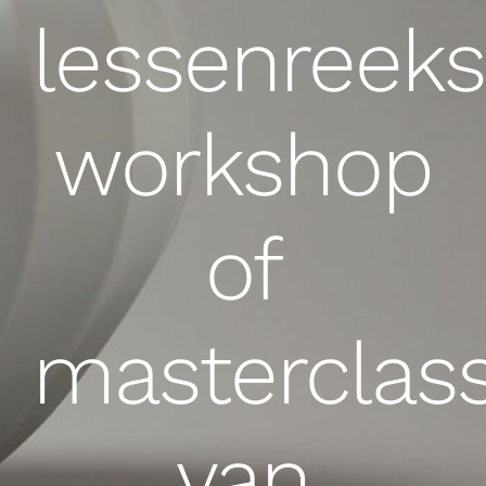
lessenreeks
workshop
of
masterclas
van