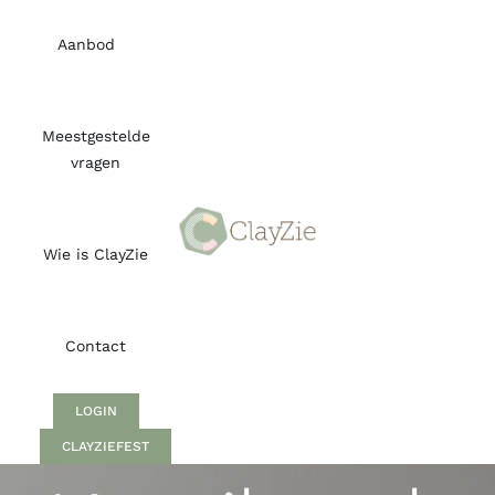
Skip
to
Aanbod
content
Meestgestelde
vragen
Wie is ClayZie
Contact
LOGIN
CLAYZIEFEST