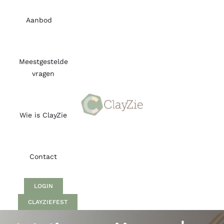
Skip
to
Aanbod
content
Meestgestelde
vragen
Wie is ClayZie
Contact
LOGIN
CLAYZIEFEST