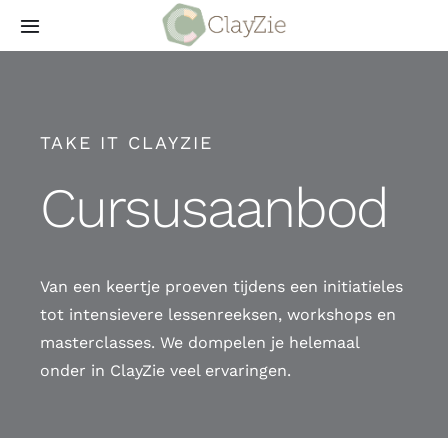
Skip
Toggle
to
Navigation
content
Aanbod
TAKE IT CLAYZIE
Meestgestelde vragen
Cursusaanbod
Wie is ClayZie
Contact
Van een keertje proeven tijdens een initiatieles
tot intensievere lessenreeksen, workshops en
Login
masterclasses. We dompelen je helemaal
onder in ClayZie veel ervaringen.
ClayZieFest