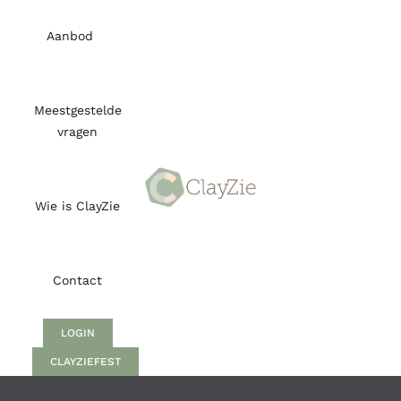
Skip
to
Aanbod
content
Meestgestelde
vragen
Wie is ClayZie
Contact
LOGIN
CLAYZIEFEST