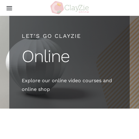
Skip
Toggle
to
Navigation
content
My online video courses
LET’S GO CLAYZIE
Login ClayZie Online
Online
Cart ClayZie Online
Explore our online video courses and
online shop